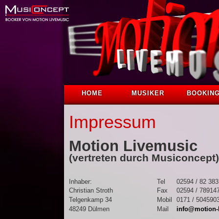
HOME
MUSIKER
BOOKIN
Impressum
Motion Livemusic
(vertreten durch Musiconcept)
Inhaber:
Tel
02594 / 82 383
Christian Stroth
Fax
02594 / 78914
Telgenkamp 34
Mobil
0171 / 504590
48249 Dülmen
Mail
info@motion-