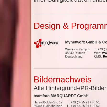
Design & Program
Mynetworx GmbH & Co
Wierlings Kamp 4
T. +49 (0
48249 Dülmen
Web:
ww
Deutschland
CMS:
Re
Bildernachweis
Alle Hintergrund-/PR-Bilder
teamfoto MARQUARDT GmbH
Hans-Böckler-Str. 12
T. +49 (0) 25 91 / 40 51
59348 Lüdinghausen
F. +49 (0) 25 91 / 12 52